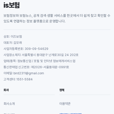
is보험
보험정보와 보험뉴스, 공개 검색·생활 서비스를 한곳에서 더 쉽게 찾고 확인할 수
있도록 연결하는 정보 플랫폼으로 운영합니다.
상호: 이즈보험
대표자: 김모래
사업자등록번호: 309-09-54629
사업장소재지: 서울특별시 동대문구 난계로30길 24 202호
업태/종목: 정보통신업 / 포털 및 인터넷 정보매개서비스업
통신판매업 신고번호: 제2026-서울동대문-0991호
이메일: bird2311@gmail.com
고객센터: 1551-5584
회사
정책
회사소개
이용약관