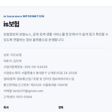
is Insurance INFORMATION
is보험
보험정보와 보험뉴스, 공개 검색·생활 서비스를 한곳에서 더 쉽게 찾고 확인할 수
있도록 연결하는 정보 플랫폼으로 운영합니다.
상호: 이즈보험
대표자: 김모래
사업자등록번호: 309-09-54629
사업장소재지: 서울특별시 동대문구 난계로30길 24 202호
업태/종목: 정보통신업 / 포털 및 인터넷 정보매개서비스업
통신판매업 신고번호: 제2026-서울동대문-0991호
이메일: bird2311@gmail.com
고객센터: 1551-5584
회사
정책