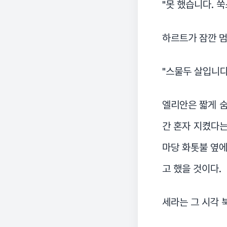
"못 했습니다. 
하르트가 잠깐 
"스물두 살입니다
엘리안은 짧게 숨
간 혼자 지켰다는
마당 화톳불 옆에
고 했을 것이다.
세라는 그 시각 