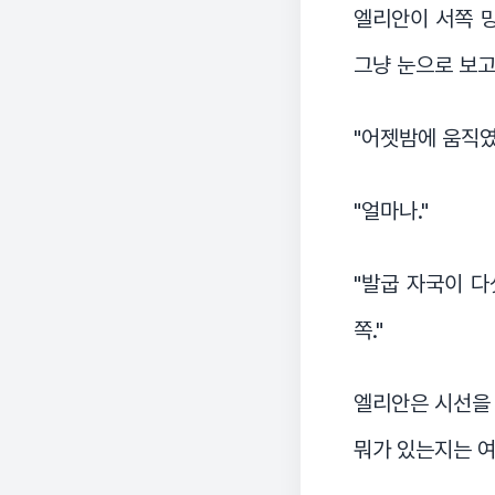
엘리안이 서쪽 망
그냥 눈으로 보고
"어젯밤에 움직였
"얼마나."
"발굽 자국이 다
쪽."
엘리안은 시선을 
뭐가 있는지는 여