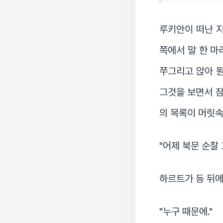
루키안이 떠난 지
쪽에서 말 한 마
쭈그리고 앉아 뭔
그것을 보면서 잠
의 목록이 머릿속
"어제 북문 순찰 
하르트가 등 뒤에
"누구 때문에."