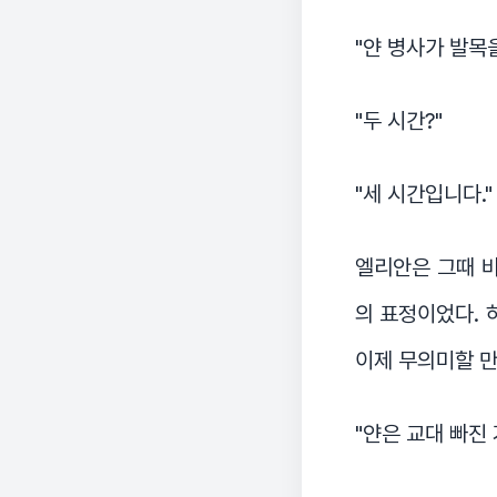
"얀 병사가 발목
"두 시간?"
"세 시간입니다."
엘리안은 그때 비
의 표정이었다. 
이제 무의미할 만
"얀은 교대 빠진 