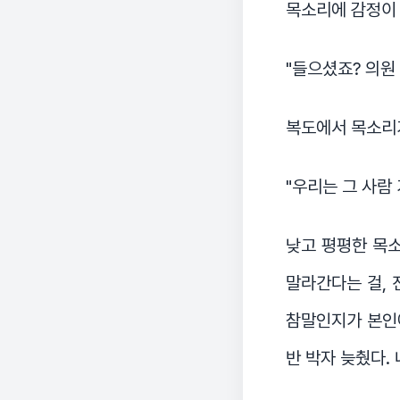
목소리에 감정이 
"들으셨죠? 의원
복도에서 목소리
"우리는 그 사람 
낮고 평평한 목소
말라간다는 걸, 
참말인지가 본인에
반 박자 늦췄다.