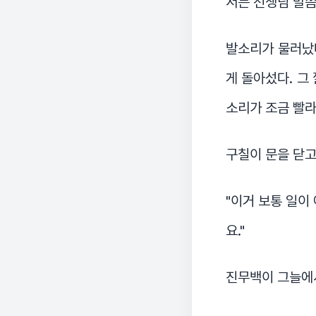
서는 선생님 말씀
발소리가 물러났
게 돌아섰다. 그
소리가 조금 빨라
구칠이 문을 닫고
"이거 보통 일이
요."
진무백이 그늘에