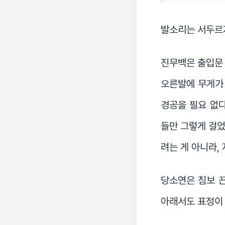
발소리는 서두르지
진무백은 출입문 
오른발에 무게가 
경공을 필요 없
들만 그렇게 걸었
려는 게 아니라,
당소연은 침보 끈
아래서도 표정이 