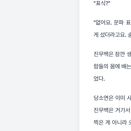
"표식?"
"없어요. 문파 
게 섰더라고요. 
진무백은 잠깐 생
람들의 몸에 배는
었다.
당소연은 이미 사
진무백은 거기서 
찍은 게 아니라 