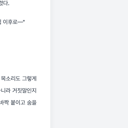
렸다.
침 이후로—"
면 목소리도 그렇게
 아니라 거짓말인지
 바짝 붙이고 숨을