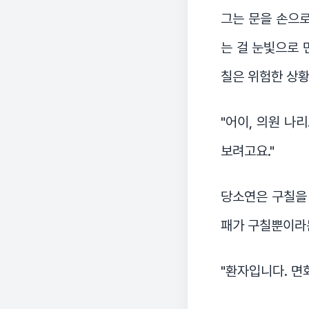
그는 문을 손으로
는 걸 눈빛으로 
칠은 위험한 상황
"어이, 의원 나
보려고요."
당소연은 구칠을 
패가 구칠뿐이라는
"환자입니다. 면회