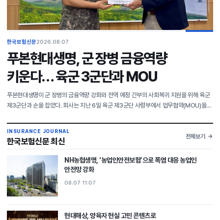
한국보험신문
2026.08.07
푸본현대생명, 군 장병 금융역량
키운다… 육군 3군단과 MOU
푸본현대생명이 군 장병의 금융역량 강화와 전역 예정 간부의 사회복귀 지원을 위해 육군
제3군단과 손을 잡았다. 회사는 지난 6일 육군 제3군단 사령부에서 업무협약(MOU)을
체결했다고 7일 전했다. 협약식에는 이재원 푸본현대생명 사장과 김종묵 육군
제3군단장을 비롯해
INSURANCE JOURNAL
전체보기
한국보험신문 최신
NH농협생명, ‘농업인안전보험’으로 폭염 대응 농업인
안전망 강화
08.07 11:07
현대해상, 양육자 현실 고민 콘텐츠로