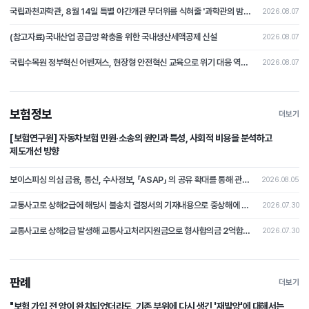
국립과천과학관, 8월 14일 특별 야간개관 무더위를 식혀줄 '과학관의 밤 : 한여름 편' 개최
2026.08.07
(참고자료)국내산업 공급망 확충을 위한 국내생산세액공제 신설
2026.08.07
국립수목원 정부혁신 어벤져스, 현장형 안전혁신 교육으로 위기 대응 역량 강화
2026.08.07
보험정보
더보기
[보험연구원] 자동차보험 민원·소송의 원인과 특성, 사회적 비용을 분석하고
제도개선 방향
보이스피싱 의심 금융, 통신, 수사정보, 「ASAP」 의 공유 확대를 통해 관계기관 공동 활용 체계 마련
2026.08.05
교통사고로 상해2급에 해당시 불송치 결정서의 기재내용으로 중상해에 해당하지 않는다는 부분의 주장을 철회하고 형사합의로 본 분쟁조정사례[제2026-4호]
2026.07.30
교통사고로 상해2급 발생해 교통사고처리지원금으로 형사합의금 2억합의후 불송치시 형사합의에 대한 쟁점 논쟁이 된 분쟁조정사례 [제2026-3호]
2026.07.30
판례
더보기
"보험 가입 전 암이 완치되었더라도, 기존 부위에 다시 생긴 '재발암'에 대해서는