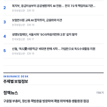
복지부, 응급이송부터 공공병원까지 AI 전환… 전국 72개 책임의료기관...
2
한국보험신문
조회 19
보험연수원 교육 AI 합작투자, 금융위와 이견
3
한국보험신문
조회 19
생명보험재단, 서울시와 'SOS마음의전화 2호' 설치 협약
4
한국보험신문
조회 17
신협, ‘독도愛사랑적금’ 비대면 판매 시작… 가입만으로 독도수호활동 지원
5
한국보험신문
조회 16
INSURANCE DESK
주제별 보험정보
정책뉴스
더보기
구윤철 부총리, 창신동 쪽방촌을 방문하여 폭염 취약계층 생활환경 점검