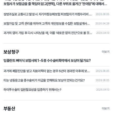
보험사가 보험금을 줄 책임이 없고(면책), 다른 부위로 옮겨간 '전이암'에 대해서는
보험사가 보험금을 지급할 책임이 있다(부책)."
쌍방과실로 교통사고 발생 시 자기차량손해보험 피보험자가 차량수리비 중 자기부담금 상당액을 보상받지 못하였는데, 상대차량의 보험자를 상대로 자기부담금 상당의 손해배상을 청구한 사건
2026.08.05
보험가입 및 고객 관리를 위하여 고객의 개인정보를 수집한 보험설계사가 개인정보처리자에 해당하는지 여부가 문제 된 사건
2026.04.28
과거의 암이 가입 후 다시 나타났을 때, 이를 '새로운 암의 진단'으로 볼 것인지 아니면 '과거 사고의 연장(재발)'으로 보아 면책할 것인가?
2026.04.13
보상청구
더보기
임플란트 뼈이식 보험시에 1~5종 수수술비특약에서 보상이 될가요?
과거에 폐암진단을 받고 치료이력이 없는 경우 5년이 경과된 이후에 보험가입시 폐암이 발병될 경우 보상이 가능할가요?
2026.08.05
티눈 냉동응고술 종수술비가 지급을 안해줘요 보상이 안되는건가요?
2026.08.05
하이푸수술의 입원필요성을 입증하기 위해서는?
2026.04.13
부동산
더보기