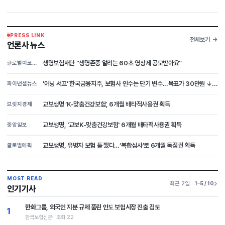
PRESS LINK
전체보기
언론사 뉴스
생명보험재단 “생명존중 알리는 60초 영상제 공모받아요”
글로벌이코노믹
'어닝 서프' 한국금융지주, 보험사 인수는 단기 변수...목표가 30만원 ↓...
파이낸셜뉴스
교보생명 ‘K-맞춤건강보험’, 6개월 배타적사용권 획득
브릿지경제
교보생명, '교보K-맞춤건강보험' 6개월 배타적사용권 획득
중앙일보
교보생명, 유병자 보험 틀 깼다…‘복합심사’로 6개월 독점권 획득
글로벌에픽
MOST READ
최근 2일
1–5 / 10
인기기사
한화그룹, 외국인 지분 규제 풀린 인도 보험시장 진출 검토
1
한국보험신문
조회 22