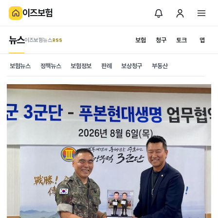
이즈보험
뉴스
보험
청구
토크
앱
이즈보험뉴스
.RSS
보험뉴스
정책뉴스
보험정보
판례
보상청구
부동산