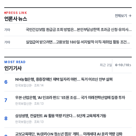
PRESS LINK
전체보기
언론사 뉴스
국민건강보험 환급금 조회 방법은…본인부담상한액 초과금 신청·유의사...
기타
실업급여 받으려면…고용보험 180일·비자발적 이직·재취업 활동 조건...
기타
MOST READ
최근 2일
6–10 / 10
인기기사
NH농협은행, 중증장애인 재택 일자리 마련… 독거 어르신 안부 살펴
6
한국보험신문
조회 14
우본·산업은행, ‘AI 인프라 펀드’ 1조원 조성… 국가 미래전략산업에 집중 투자
7
한국보험신문
조회 13
삼성생명, 컨설턴트 AI 활용 역량 키운다… 5단계 교육체계 가동
8
한국보험신문
조회 13
교보교육재단, ‘AI윤리ON 청소년 캠프’ 개최… 미래세대 AI 윤리 역량 강화