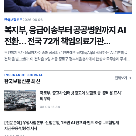
한국보험신문
2026.08.06
복지부, 응급이송부터 공공병원까지 AI
전환… 전국 72개 책임의료기관...
보건복지부가 응급환자 이송과 공공의료 전반에 인공지능(AI)을 적용하는 'AI 기본의료
전략'을 발표했다. 이 전략은 6일 서울 종로구 정부서울청사에서 한성숙 국무총리 주재로
열린 제12회 국가정책조정회의에서 논의됐다. 이 전략은 AI 의료혁신의 일상화, 전국 단위
디
INSURANCE JOURNAL
전체보기
한국보험신문 최신
국토부, 중고차 인터넷 광고에 보험료 등 '총비용 표시'
의무화
08.06 18:34
[전문분석] 우정사업본부-산업은행, 1조원 AI 인프라 펀드 조성…보험업계
자금운용 방향성 시사