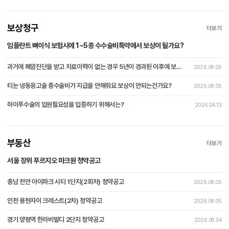
보상청구
더보기
임플란트 뼈이식 보험시에 1~5종 수수술비특약에서 보상이 될가요?
과거에 폐암진단을 받고 치료이력이 없는 경우 5년이 경과된 이후에 보험가입시 폐암이 발병될 경우 보상이 가능할가요?
2026.08.05
티눈 냉동응고술 종수술비가 지급을 안해줘요 보상이 안되는건가요?
2026.08.05
하이푸수술의 입원필요성을 입증하기 위해서는?
2026.04.13
부동산
더보기
서울 장위 푸르지오 마크원 청약공고
충남 천안 아이파크 시티 1단지(2회차) 청약공고
2026.08.05
인천 용현자이 크레스트(2차) 청약공고
2026.08.05
경기 양평역 한라비발디 2단지 청약공고
2026.08.04