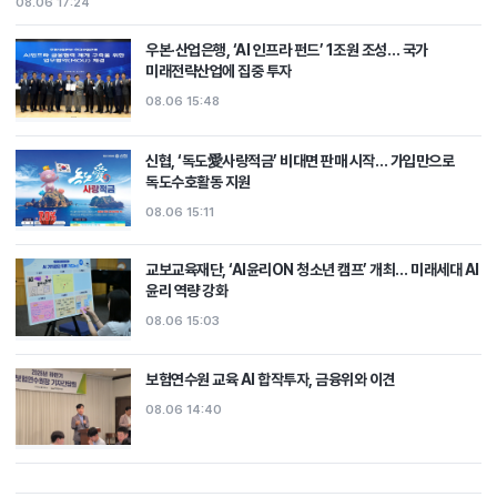
08.06 17:24
우본·산업은행, ‘AI 인프라 펀드’ 1조원 조성… 국가
미래전략산업에 집중 투자
08.06 15:48
신협, ‘독도愛사랑적금’ 비대면 판매 시작… 가입만으로
독도수호활동 지원
08.06 15:11
교보교육재단, ‘AI윤리ON 청소년 캠프’ 개최… 미래세대 AI
윤리 역량 강화
08.06 15:03
보험연수원 교육 AI 합작투자, 금융위와 이견
08.06 14:40