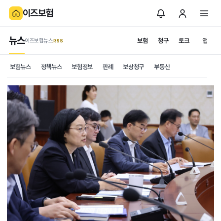
이즈보험
뉴스
보험
청구
토크
앱
이즈보험뉴스
.RSS
보험뉴스
정책뉴스
보험정보
판례
보상청구
부동산