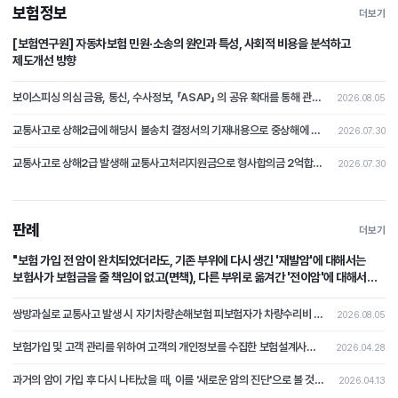
보험정보
더보기
[보험연구원] 자동차보험 민원·소송의 원인과 특성, 사회적 비용을 분석하고
제도개선 방향
보이스피싱 의심 금융, 통신, 수사정보, 「ASAP」 의 공유 확대를 통해 관계기관 공동 활용 체계 마련
2026.08.05
교통사고로 상해2급에 해당시 불송치 결정서의 기재내용으로 중상해에 해당하지 않는다는 부분의 주장을 철회하고 형사합의로 본 분쟁조정사례[제2026-4호]
2026.07.30
교통사고로 상해2급 발생해 교통사고처리지원금으로 형사합의금 2억합의후 불송치시 형사합의에 대한 쟁점 논쟁이 된 분쟁조정사례 [제2026-3호]
2026.07.30
판례
더보기
"보험 가입 전 암이 완치되었더라도, 기존 부위에 다시 생긴 '재발암'에 대해서는
보험사가 보험금을 줄 책임이 없고(면책), 다른 부위로 옮겨간 '전이암'에 대해서는
보험사가 보험금을 지급할 책임이 있다(부책)."
쌍방과실로 교통사고 발생 시 자기차량손해보험 피보험자가 차량수리비 중 자기부담금 상당액을 보상받지 못하였는데, 상대차량의 보험자를 상대로 자기부담금 상당의 손해배상을 청구한 사건
2026.08.05
보험가입 및 고객 관리를 위하여 고객의 개인정보를 수집한 보험설계사가 개인정보처리자에 해당하는지 여부가 문제 된 사건
2026.04.28
과거의 암이 가입 후 다시 나타났을 때, 이를 '새로운 암의 진단'으로 볼 것인지 아니면 '과거 사고의 연장(재발)'으로 보아 면책할 것인가?
2026.04.13