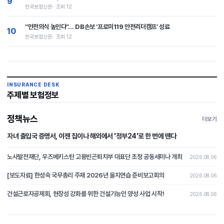
9
한국보험신문
조회 12
“안전의식 높인다”… DB손보 ‘프로미119 안전리더캠프’ 성료
10
한국보험신문
조회 12
INSURANCE DESK
주제별 보험정보
정책뉴스
더보기
자녀 출입국 증명서, 이젠 집이나 해외에서 '정부24'로 한 번에 뗀다
노사발전재단, 우즈베키스탄 고용빈곤퇴치부 대표단 초청 공동세미나 개최
2026.08.06
[보도자료] 한성숙 국무총리 주재 2026년 을지연습 준비보고회의
2026.08.06
건설근로자공제회, 현장성 강화를 위한 건설기능인 양성 사업 시작!
2026.08.06