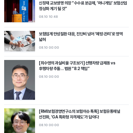
신창재 교보생명 의장 “수수료 분급제, ‘머니게임’ 보험산업
정상화 계기 될 것”
08.10 10:48
보험업계 만성질환 대응, 진단비 넘어 ‘예방·관리’로 영역
넓혀
08.10 00:00
[최수영의 과실비율 구조보기] 선행차량 급제동 vs
후행차량 추돌… 법원 “8:2 책임”
08.10 00:00
[RMI보험경영연구소의 보험이슈 톡톡] 보험유통채널
선진화, ‘GA 특화형 자격제도’가 답이다
08.10 00:00