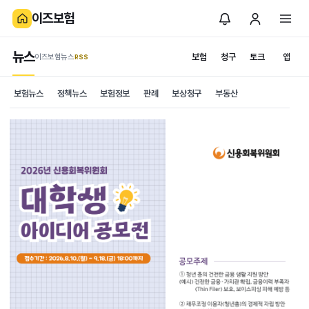
이즈보험
뉴스
보험
청구
토크
앱
이즈보험뉴스
.RSS
보험뉴스
정책뉴스
보험정보
판례
보상청구
부동산