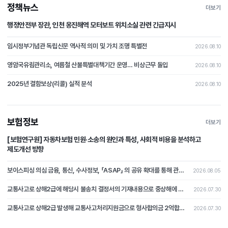
정책뉴스
더보기
행정안전부 장관, 인천 옹진해역 모터보트 위치소실 관련 긴급지시
임시정부기념관 독립신문 역사적 의미 및 가치 조명 특별전
2026.08.10
영암국유림관리소, 여름철 산불특별대책기간 운영… 비상근무 돌입
2026.08.10
2025년 결함보상(리콜) 실적 분석
2026.08.10
보험정보
더보기
[보험연구원] 자동차보험 민원·소송의 원인과 특성, 사회적 비용을 분석하고
제도개선 방향
보이스피싱 의심 금융, 통신, 수사정보, 「ASAP」 의 공유 확대를 통해 관계기관 공동 활용 체계 마련
2026.08.05
교통사고로 상해2급에 해당시 불송치 결정서의 기재내용으로 중상해에 해당하지 않는다는 부분의 주장을 철회하고 형사합의로 본 분쟁조정사례[제2026-4호]
2026.07.30
교통사고로 상해2급 발생해 교통사고처리지원금으로 형사합의금 2억합의후 불송치시 형사합의에 대한 쟁점 논쟁이 된 분쟁조정사례 [제2026-3호]
2026.07.30