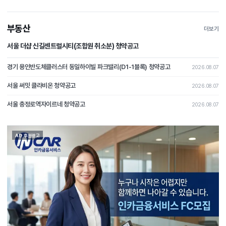
부동산
더보기
서울 더샵 신길센트럴시티(조합원 취소분) 청약공고
경기 용인반도체클러스터 동일하이빌 파크밸리(D1-1블록) 청약공고
2026.08.07
서울 써밋 클라비온 청약공고
2026.08.07
서울 충정로역자이르네 청약공고
2026.08.07
AD 후원광고