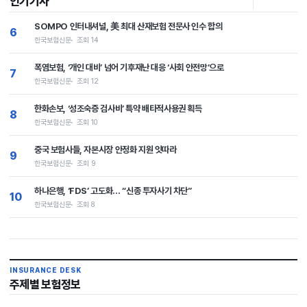
인기기사
SOMPO 인터내셔널, 美 최대 산재보험 전문사 인수 합의
6
한국보험신문
조회 14
폭염보험, ‘개인 대비’ 넘어 기후재난 대응 ‘사회 안전망’으로
7
한국보험신문
조회 12
한화손보, ‘성조숙증 검사비’ 특약 배타적사용권 획득
8
한국보험신문
조회 10
중국 보험사들, 자본시장 안정화 지원 잇따라
9
한국보험신문
조회 9
하나은행, ‘FDS’ 고도화… “신종 투자사기 차단”
10
한국보험신문
조회 8
INSURANCE DESK
주제별 보험정보