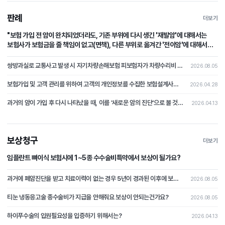
판례
더보기
"보험 가입 전 암이 완치되었더라도, 기존 부위에 다시 생긴 '재발암'에 대해서는
보험사가 보험금을 줄 책임이 없고(면책), 다른 부위로 옮겨간 '전이암'에 대해서는
보험사가 보험금을 지급할 책임이 있다(부책)."
쌍방과실로 교통사고 발생 시 자기차량손해보험 피보험자가 차량수리비 중 자기부담금 상당액을 보상받지 못하였는데, 상대차량의 보험자를 상대로 자기부담금 상당의 손해배상을 청구한 사건
2026.08.05
보험가입 및 고객 관리를 위하여 고객의 개인정보를 수집한 보험설계사가 개인정보처리자에 해당하는지 여부가 문제 된 사건
2026.04.28
과거의 암이 가입 후 다시 나타났을 때, 이를 '새로운 암의 진단'으로 볼 것인지 아니면 '과거 사고의 연장(재발)'으로 보아 면책할 것인가?
2026.04.13
보상청구
더보기
임플란트 뼈이식 보험시에 1~5종 수수술비특약에서 보상이 될가요?
과거에 폐암진단을 받고 치료이력이 없는 경우 5년이 경과된 이후에 보험가입시 폐암이 발병될 경우 보상이 가능할가요?
2026.08.05
티눈 냉동응고술 종수술비가 지급을 안해줘요 보상이 안되는건가요?
2026.08.05
하이푸수술의 입원필요성을 입증하기 위해서는?
2026.04.13