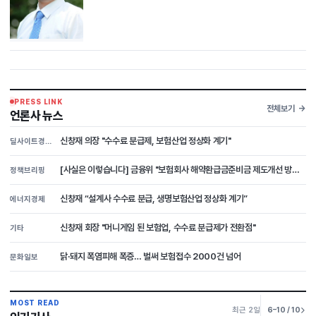
PRESS LINK
전체보기
언론사 뉴스
신창재 의장 "수수료 분급제, 보험산업 정상화 계기"
딜사이트경제TV
[사실은 이렇습니다] 금융위 "보험회사 해약환급금준비금 제도개선 방안...
정책브리핑
신창재 “설계사 수수료 분급, 생명보험산업 정상화 계기”
에너지경제
신창재 회장 "머니게임 된 보험업, 수수료 분급제가 전환점"
기타
닭·돼지 폭염피해 폭증… 벌써 보험접수 2000건 넘어
문화일보
MOST READ
최근 2일
6–10 / 10