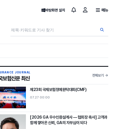
메뉴
바탕화면 설치
SURANCE JOURNAL
전체보기
국보험신문 최신
제23회 국제보험정예원탁대회(CMF)
07.27 00:00
[2026 GA 우수인증설계사 — 협회장 축사] 고객과
함께 쌓아온 신뢰, GA의 자부심이 되다