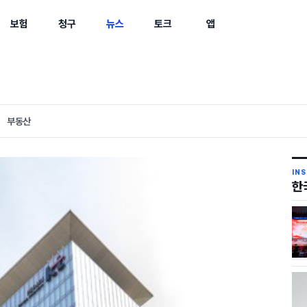
보험
청구
뉴스
토크
앱
부동산
IN
한