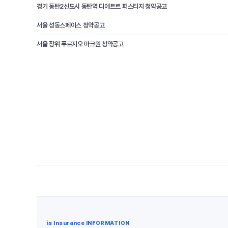
경기 동탄2신도시 동탄역 디에트르 퍼스티지 청약공고
서울 성동스페이스 청약공고
서울 장위 푸르지오 마크원 청약공고
is Insurance INFORMATION