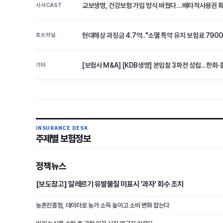
교보생명, 건강보험 가입 방식 바꿨다…배타적사용권 
시사CAST
현대해상 과징금 4.7억.."소멸 특약 유지 보험료 790
포쓰저널
[보험사 M&A] [KDB생명] 본입찰 3파전 성립...한화·흥
기타
INSURANCE DESK
주제별 보험정보
정책뉴스
[보도참고] 알레르기 유발물질 미표시 '과자' 회수 조치
농촌진흥청, 데이터로 농가 소득 높이고 소비 변화 잡는다