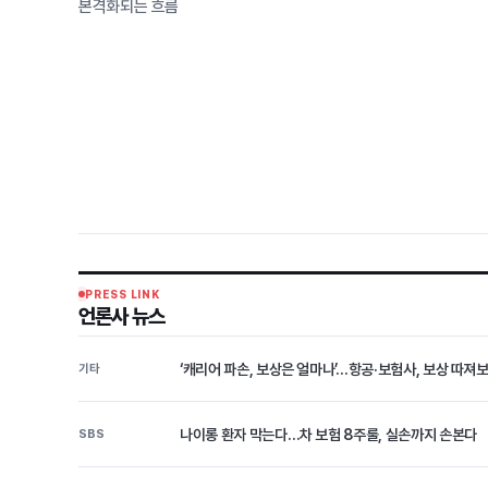
본격화되는 흐름
PRESS LINK
언론사 뉴스
‘캐리어 파손, 보상은 얼마나’…항공·보험사, 보상 따져
기타
나이롱 환자 막는다…차 보험 8주룰, 실손까지 손본다
SBS