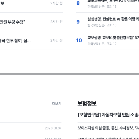
교보교육재단, ‘AI윤리ON 청소년 
8
확보
2시간 전
한국보험신문
조회 15
삼성생명, 컨설턴트 AI 활용 역량
9
0만원 부당 수령"
2시간 전
한국보험신문
조회 13
교보생명 ‘교보K-맞춤건강보험’ 6
10
국·한투 참여, 삼...
2시간 전
한국보험신문
조회 12
보험정보
더보기
[보험연구원] 자동차보험 민원·소송
보이스피싱 의심 금융, 통신, 수사정보, 「
2026.08.07