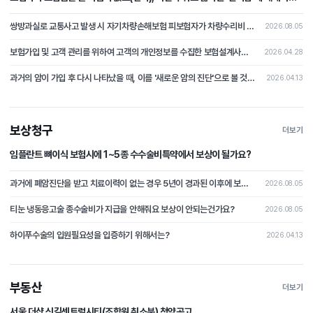
보험사가 보험금을 지급할 책임이 있다(부책)."
쌍방과실로 교통사고 발생 시 자기차량손해보험 피보험자가 차량수리비 중 자기부담금 상당액을 보상받지 못하였는데, 상대차량의 보험자를 상대로 자기부담금 상당의 손해배상을 청구한 사건
2026.08.05
보험가입 및 고객 관리를 위하여 고객의 개인정보를 수집한 보험설계사가 개인정보처리자에 해당하는지 여부가 문제 된 사건
2026.04.28
과거의 암이 가입 후 다시 나타났을 때, 이를 '새로운 암의 진단'으로 볼 것인지 아니면 '과거 사고의 연장(재발)'으로 보아 면책할 것인가?
2026.04.13
보상청구
더보기
임플란트 뼈이식 보험시에 1~5종 수수술비특약에서 보상이 될가요?
과거에 폐암진단을 받고 치료이력이 없는 경우 5년이 경과된 이후에 보험가입시 폐암이 발병될 경우 보상이 가능할가요?
2026.08.05
티눈 냉동응고술 종수술비가 지급을 안해줘요 보상이 안되는건가요?
2026.08.05
하이푸수술의 입원필요성을 입증하기 위해서는?
2026.04.13
부동산
더보기
서울 더샵 신길센트럴시티(조합원 취소분) 청약공고