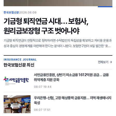
한국보험신문
2026.08.09
기금형 퇴직연금 시대… 보험사,
원리금보장형 구조 벗어나야
기금형 퇴직연금이 안정적으로 정착하려면 수탁법인의 독립성을 확보하고 저비용 운용과
성과 중심의 경쟁체계를 마련해야 한다는 분석이 나왔다. 보험연구원이 9일 발간한 '호주·
영국의 기금형 퇴직연금 비교와 보험산업의 과제' 보고서에 따르면 국내 퇴직연금
적립금은 2020년
INSURANCE JOURNAL
전체보기
한국보험신문 최신
서민금융진흥원, 상반기 미소금융 1612억원 공급… 금융
취약계층 지원 강화
08.07 19:44
우리은행-신협, 고창 해상풍력 금융지원… 지역 재생에너지
육성
08.07 17:51