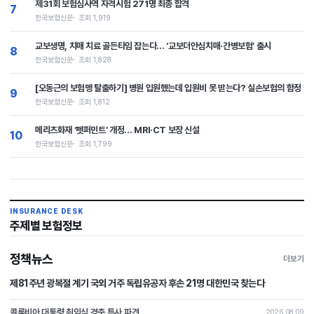
제31회 보험심사역 자격시험 271명 최종 합격
7
한국보험신문
조회 1,919
교보생명, 치매 치료 골든타임 잡는다… ‘교보더안심치매·간병보험’ 출시
8
한국보험신문
조회 1,828
[오동근의 보험맹 탈출하기] 병원 입원했는데 입원비 못 받는다? 실손보험의 함정
9
한국보험신문
조회 1,812
메리츠화재 ‘펫퍼민트’ 개정… MRI·CT 보장 신설
10
한국보험신문
조회 1,799
INSURANCE DESK
주제별 보험정보
정책뉴스
더보기
제81주년 광복절 계기 국외 거주 독립유공자 후손 21명 대한민국 찾는다
콜롬비아 대통령 취임식 경축 특사 파견
2026.08.09