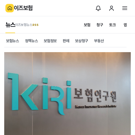
이즈보험
뉴스
보험
청구
토크
앱
이즈보험뉴스
.RSS
보험뉴스
정책뉴스
보험정보
판례
보상청구
부동산