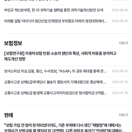
박인규 혁신본부장, 한·미 과학기술 협력을 통한 과학기술혁신방안 모색
2026.08.09
미래를 달릴 아이디어 첨단산업 인재양성 부트캠프 미래차 경진대회에서 펼쳐지다
2026.08.09
보험정보
더보기
[보험연구원] 자동차보험 민원·소송의 원인과 특성, 사회적 비용을 분석하고
제도개선 방향
보이스피싱 의심 금융, 통신, 수사정보, 「ASAP」 의 공유 확대를 통해 관계기관 공동 활용 체계 마련
2026.08.05
교통사고로 상해2급에 해당시 불송치 결정서의 기재내용으로 중상해에 해당하지 않는다는 부분의 주장을 철회하고 형사합의로 본 분쟁조정사례[제2026-4호]
2026.07.30
교통사고로 상해2급 발생해 교통사고처리지원금으로 형사합의금 2억합의후 불송치시 형사합의에 대한 쟁점 논쟁이 된 분쟁조정사례 [제2026-3호]
2026.07.30
판례
더보기
"보험 가입 전 암이 완치되었더라도, 기존 부위에 다시 생긴 '재발암'에 대해서는
보험사가 보험금을 줄 책임이 없고(면책), 다른 부위로 옮겨간 '전이암'에 대해서는