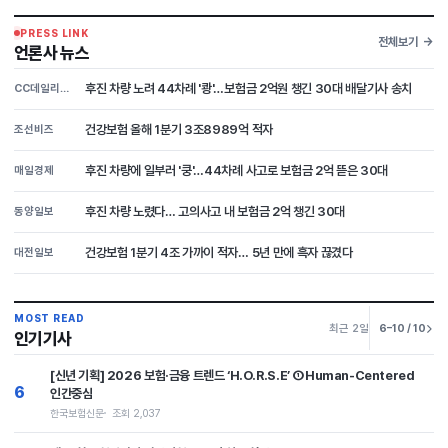
PRESS LINK
전체보기
언론사 뉴스
후진 차량 노려 44차례 '쾅'…보험금 2억원 챙긴 30대 배달기사 송치
CC데일리뉴스
건강보험 올해 1분기 3조8989억 적자
조선비즈
후진 차량에 일부러 '쿵'…44차례 사고로 보험금 2억 뜯은 30대
매일경제
후진 차량 노렸다… 고의사고 내 보험금 2억 챙긴 30대
동양일보
건강보험 1분기 4조 가까이 적자… 5년 만에 흑자 끊겼다
대전일보
MOST READ
최근 2일
6–10 / 10
인기기사
[신년 기획] 2026 보험·금융 트렌드 ‘H.O.R.S.E’ ①Human-Centered
6
인간중심
한국보험신문
조회 2,037