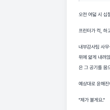
오전 여덟 시 십칠
프린터가 컥, 하
내부감사팀 사무실
위에 얇게 내려앉
은 그 공기를 몸
예상대로 윤해진
"제가 볼게요."