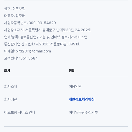
상호: 이즈보험
대표자: 김모래
사업자등록번호: 309-09-54629
사업장소재지: 서울특별시 동대문구 난계로30길 24 202호
업태/종목: 정보통신업 / 포털 및 인터넷 정보매개서비스업
통신판매업 신고번호: 제2026-서울동대문-0991호
이메일: bird2311@gmail.com
고객센터: 1551-5584
회사
정책
회사소개
이용약관
회사비전
개인정보처리방침
이즈보험 서비스 안내
이메일무단수집거부