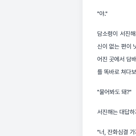
"야."
담소령이 서진해
신이 없는 편이 
어진 곳에서 담
를 똑바로 쳐다보
"물어봐도 돼?"
서진해는 대답하지
"너, 잔화심결 가