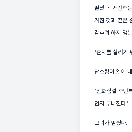
펼쳤다. 서진해는
겨진 것과 같은 
감추려 하지 않는
"환자를 살리기 
담소령이 읽어 
"잔화심결 후반부
먼저 무너진다."
그녀가 멈췄다. 