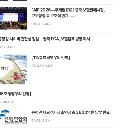
[AIF 2026―주제발표④] 중국 보험판매시장,
고도성장 속 구조적 한계…...
04.13 00:02
 공정성·사이버 건전성 점검… 영국 FCA, 보험감독 방향 제시
02 00:00
[1120호 장영우의 만평]
02.02 04:06
118호 장영우의 만평]
19 08:00
은행권 새도약기금 출연금 총 3600억원 납부 완료
01.01 15:34