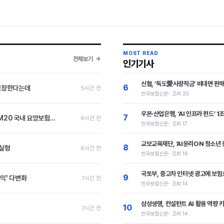
MOST READ
전체보기
인기기사
신협, ‘독도愛사랑적금’ 비대면 판
6
 보장한다는데
5시간 전
한국보험신문
조회 20
우본·산업은행, ‘AI 인프라 펀드’
7
20 국내 요양보험...
6시간 전
한국보험신문
조회 17
교보교육재단, ‘AI윤리ON 청소년 
8
 실형
6시간 전
한국보험신문
조회 16
국토부, 중고차 인터넷 광고에 보험료
9
수익' 다변화
7시간 전
한국보험신문
조회 14
삼성생명, 컨설턴트 AI 활용 역량
10
7시간 전
한국보험신문
조회 14