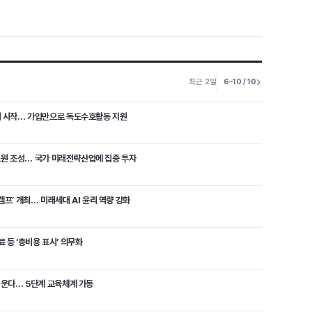
최근 2일
6–10 / 10
매 시작… 가입만으로 독도수호활동 지원
 1조원 조성… 국가 미래전략산업에 집중 투자
캠프’ 개최… 미래세대 AI 윤리 역량 강화
 등 ‘총비용 표시’ 의무화
 키운다… 5단계 교육체계 가동