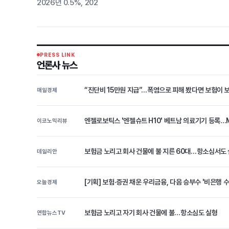
2026년 0.5%, 202
PRESS LINK
언론사 뉴스
“진단비 15만원 지급”…폭염으로 피해 봤다면 보험이
매일경제
엔젤로보틱스 '엔젤슈트 H10' 베트남 의료기기 등록…M
이코노믹리뷰
보험금 노리고 회사 건물에 불 지른 60대…항소심서도
데일리안
[기획] 보험·증권 채운 우리금융, 다음 승부수 '비은행 
오늘경제
보험금 노리고 자기 회사 건물에 불…항소심도 실형
연합뉴스TV