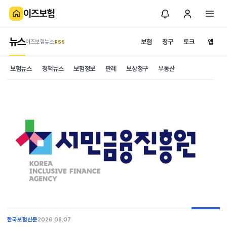
이즈보험
뉴스
보험
청구
토크
앱
이즈보험뉴스
.RSS
보험뉴스
정책뉴스
보험정보
판례
보상청구
부동산
한국보험신문
2026.08.07