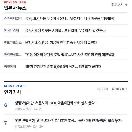
PRESS LINK
전체보기
언론사 뉴스
폭염, 보험사는 우주에서 본다… 위성 데이터가 바꾸는 ‘기후보험’
스카이데일리
극한기후에 치솟는 손해율…보험업계, 우주에서 답 찾는다
아시아경제
보험사 퇴직연금, 기금형 앞두고 증권사에 더 밀렸다
핀포인트뉴스
"위성 데이터 단계적 도입 필요'...보험사 기후위험 관리 대안될까
파이낸셜포스트
1분기 건강보험 3조 8,989억 적자…5년 흑자 끊겼다
매일경제
MOST READ
최근 2일
6–10 / 10
인기기사
생명보험재단, 서울시와 ‘SOS마음의전화 2호’ 설치 협약
6
한국보험신문
조회 21
우본·산업은행, ‘AI 인프라 펀드’ 1조원 조성… 국가 미래전략산업에 집중 투자
7
한국보험신문
조회 20