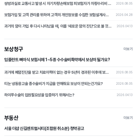
쌍방과실로 교통사고 발생 시 자기차량손해보험 피보험자가 차량수리비 중 자기부담금 상당액을 보상받지 못하였는데, 상대차량의 보험자를 상대로 자기부담금 상당의 손해배상을 청구한 사건
2026.08.05
보험가입 및 고객 관리를 위하여 고객의 개인정보를 수집한 보험설계사가 개인정보처리자에 해당하는지 여부가 문제 된 사건
2026.04.28
과거의 암이 가입 후 다시 나타났을 때, 이를 '새로운 암의 진단'으로 볼 것인지 아니면 '과거 사고의 연장(재발)'으로 보아 면책할 것인가?
2026.04.13
보상청구
더보기
임플란트 뼈이식 보험시에 1~5종 수수술비특약에서 보상이 될가요?
과거에 폐암진단을 받고 치료이력이 없는 경우 5년이 경과된 이후에 보험가입시 폐암이 발병될 경우 보상이 가능할가요?
2026.08.05
티눈 냉동응고술 종수술비가 지급을 안해줘요 보상이 안되는건가요?
2026.08.05
하이푸수술의 입원필요성을 입증하기 위해서는?
2026.04.13
부동산
더보기
서울 더샵 신길센트럴시티(조합원 취소분) 청약공고