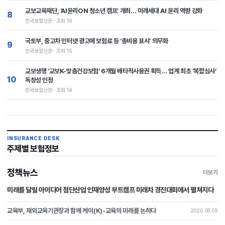
교보교육재단, ‘AI윤리ON 청소년 캠프’ 개최… 미래세대 AI 윤리 역량 강화
8
한국보험신문
조회 16
국토부, 중고차 인터넷 광고에 보험료 등 ‘총비용 표시’ 의무화
9
한국보험신문
조회 15
교보생명 ‘교보K-맞춤건강보험’ 6개월 배타적사용권 획득… 업계 최초 ‘복합심사’
10
독창성 인정
한국보험신문
조회 14
INSURANCE DESK
주제별 보험정보
정책뉴스
더보기
미래를 달릴 아이디어 첨단산업 인재양성 부트캠프 미래차 경진대회에서 펼쳐지다
교육부, 재외교육기관장과 함께 케이(K)-교육의 미래를 논하다
2026.08.09