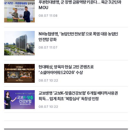
푸본현대생명, 군 장병 금융역량 키운다… 육군 3군단과
MOU
08.07 11:08
NH농협생명, ‘농업인안전보험’으로 폭염 대응 농업인
안전망 강화
08.07 11:07
현대해상, 양육자 현실 고민 콘텐츠로
‘소셜아이어워드2026’ 수상
08.07 10:22
교보생명 ‘교보K-맞춤건강보험’ 6개월 배타적사용권
획득… 업계 최초 ‘복합심사’ 독창성 인정
08.07 10:22