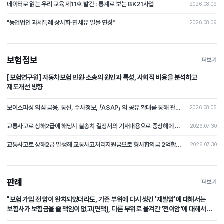
데이터로 읽는 우리 교육 제11호 발간 : 통계로 보는 BK21사업
2026.08.09
"농업법인 과세특례 상시화·면세유 일몰 연장"
2026.08.09
보험정보
더보기
[보험연구원] 자동차보험 민원·소송의 원인과 특성, 사회적 비용을 분석하고
제도개선 방향
보이스피싱 의심 금융, 통신, 수사정보, 「ASAP」 의 공유 확대를 통해 관계기관 공동 활용 체계 마련
2026.08.05
교통사고로 상해2급에 해당시 불송치 결정서의 기재내용으로 중상해에 해당하지 않는다는 부분의 주장을 철회하고 형사합의로 본 분쟁조정사례[제2026-4호]
2026.07.30
교통사고로 상해2급 발생해 교통사고처리지원금으로 형사합의금 2억합의후 불송치시 형사합의에 대한 쟁점 논쟁이 된 분쟁조정사례 [제2026-3호]
2026.07.30
판례
더보기
"보험 가입 전 암이 완치되었더라도, 기존 부위에 다시 생긴 '재발암'에 대해서는
보험사가 보험금을 줄 책임이 없고(면책), 다른 부위로 옮겨간 '전이암'에 대해서는
보험사가 보험금을 지급할 책임이 있다(부책)."