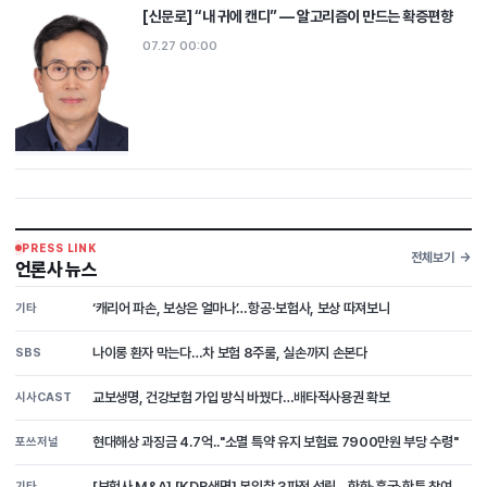
[신문로] “내 귀에 캔디” ― 알고리즘이 만드는 확증편향
07.27 00:00
PRESS LINK
전체보기
언론사 뉴스
‘캐리어 파손, 보상은 얼마나’…항공·보험사, 보상 따져보니
기타
나이롱 환자 막는다…차 보험 8주룰, 실손까지 손본다
SBS
교보생명, 건강보험 가입 방식 바꿨다…배타적사용권 확보
시사CAST
현대해상 과징금 4.7억.."소멸 특약 유지 보험료 7900만원 부당 수령"
포쓰저널
[보험사 M&A] [KDB생명] 본입찰 3파전 성립...한화·흥국·한투 참여, 삼...
기타