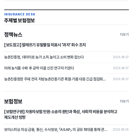
INSURANCE DESK
주제별 보험정보
정책뉴스
더보기
[보도참고] 알레르기 유발물질 미표시 '과자' 회수 조치
농촌진흥청, 데이터로 농가 소득 높이고 소비 변화 잡는다
2026.08.07
미래 농식품 수확 후 공학 이끌 신진 연구자 키운다
2026.08.07
농촌진흥청장 주재 전국 지방농촌진흥기관 폭염·가뭄 대응 긴급 점검회의 개최
2026.08.07
보험정보
더보기
[보험연구원] 자동차보험 민원·소송의 원인과 특성, 사회적 비용을 분석하고
제도개선 방향
보이스피싱 의심 금융, 통신, 수사정보, 「ASAP」 의 공유 확대를 통해 관계기관 공동 활용 체계 마련
2026.08.05