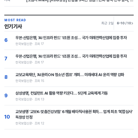
MOST READ
최근 2일
6–10 / 10
인기기사
우본·산업은행, ‘AI 인프라 펀드’ 1조원 조성… 국가 미래전략산업에 집중 투자
6
한국보험신문
조회 17
우본·산업은행, ‘AI 인프라 펀드’ 1조원 조성… 국가 미래전략산업에 집중 투자
7
한국보험신문
조회 17
교보교육재단, ‘AI윤리ON 청소년 캠프’ 개최… 미래세대 AI 윤리 역량 강화
8
한국보험신문
조회 15
삼성생명, 컨설턴트 AI 활용 역량 키운다… 5단계 교육체계 가동
9
한국보험신문
조회 13
교보생명 ‘교보K-맞춤건강보험’ 6개월 배타적사용권 획득… 업계 최초 ‘복합심사’
10
독창성 인정
한국보험신문
조회 12