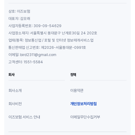
상호: 이즈보험
대표자: 김모래
사업자등록번호: 309-09-54629
사업장소재지: 서울특별시 동대문구 난계로30길 24 202호
업태/종목: 정보통신업 / 포털 및 인터넷 정보매개서비스업
통신판매업 신고번호: 제2026-서울동대문-0991호
이메일: bird2311@gmail.com
고객센터: 1551-5584
회사
정책
회사소개
이용약관
회사비전
개인정보처리방침
이즈보험 서비스 안내
이메일무단수집거부