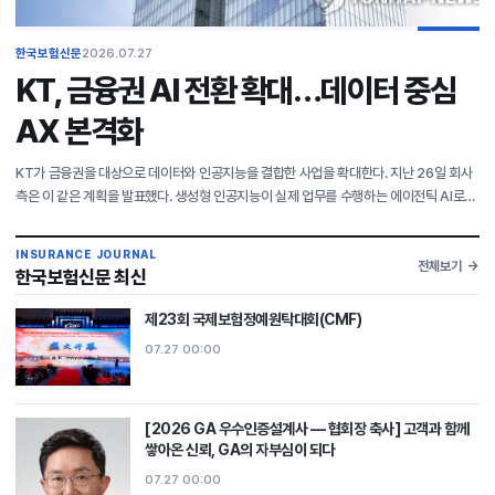
한국보험신문
2026.07.27
KT, 금융권 AI 전환 확대…데이터 중심
AX 본격화
KT가 금융권을 대상으로 데이터와 인공지능을 결합한 사업을 확대한다. 지난 26일 회사
측은 이 같은 계획을 발표했다. 생성형 인공지능이 실제 업무를 수행하는 에이전틱 AI로
발전하고, AI 기본법 시행과 망 분리 규제 개선 등으로 금융권의 AI 활용이 본격화되는
흐름
INSURANCE JOURNAL
전체보기
한국보험신문 최신
제23회 국제보험정예원탁대회(CMF)
07.27 00:00
[2026 GA 우수인증설계사 — 협회장 축사] 고객과 함께
쌓아온 신뢰, GA의 자부심이 되다
07.27 00:00