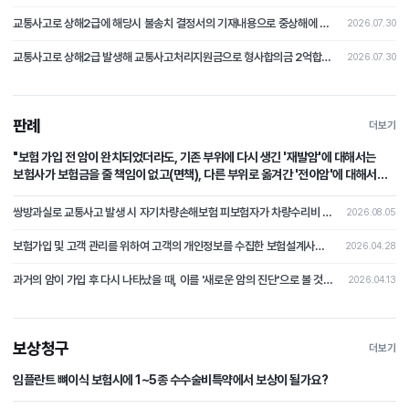
교통사고로 상해2급에 해당시 불송치 결정서의 기재내용으로 중상해에 해당하지 않는다는 부분의 주장을 철회하고 형사합의로 본 분쟁조정사례[제2026-4호]
2026.07.30
교통사고로 상해2급 발생해 교통사고처리지원금으로 형사합의금 2억합의후 불송치시 형사합의에 대한 쟁점 논쟁이 된 분쟁조정사례 [제2026-3호]
2026.07.30
판례
더보기
"보험 가입 전 암이 완치되었더라도, 기존 부위에 다시 생긴 '재발암'에 대해서는
보험사가 보험금을 줄 책임이 없고(면책), 다른 부위로 옮겨간 '전이암'에 대해서는
보험사가 보험금을 지급할 책임이 있다(부책)."
쌍방과실로 교통사고 발생 시 자기차량손해보험 피보험자가 차량수리비 중 자기부담금 상당액을 보상받지 못하였는데, 상대차량의 보험자를 상대로 자기부담금 상당의 손해배상을 청구한 사건
2026.08.05
보험가입 및 고객 관리를 위하여 고객의 개인정보를 수집한 보험설계사가 개인정보처리자에 해당하는지 여부가 문제 된 사건
2026.04.28
과거의 암이 가입 후 다시 나타났을 때, 이를 '새로운 암의 진단'으로 볼 것인지 아니면 '과거 사고의 연장(재발)'으로 보아 면책할 것인가?
2026.04.13
보상청구
더보기
임플란트 뼈이식 보험시에 1~5종 수수술비특약에서 보상이 될가요?