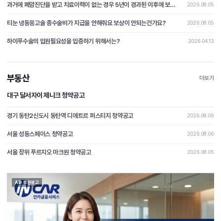
과거에 폐암진단을 받고 치료이력이 없는 경우 5년이 경과된 이후에 보험가입시 폐암이 발병될 경우 보상이 가능할가요?
2026.08.05
티눈 냉동응고술 종수술비가 지급을 안해줘요 보상이 안되는건가요?
2026.08.05
하이푸수술의 입원필요성을 입증하기 위해서는?
2026.04.13
부동산
더보기
대구 달서자이 제니크 청약공고
경기 동탄2신도시 동탄역 디에트르 퍼스티지 청약공고
2026.08.06
서울 성동스페이스 청약공고
2026.08.06
서울 장위 푸르지오 마크원 청약공고
2026.08.05
AD 후원광고