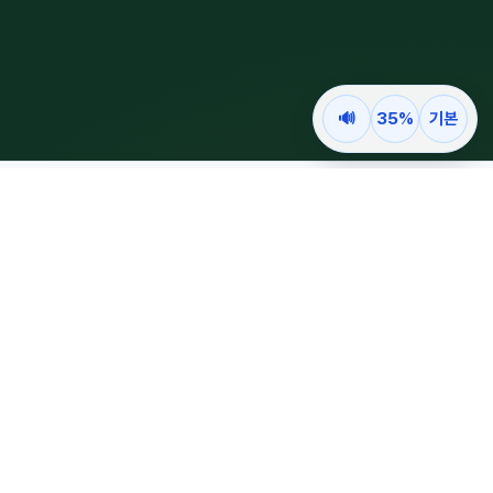
🔊
35%
기본
is Insurance INFORMATION
is보험
보험정보와 보험뉴스, 공개 검색·생활 서비스를 한곳에서 더 쉽게 찾고 확인할 수
있도록 연결하는 정보 플랫폼으로 운영합니다.
상호: 이즈보험
대표자: 김모래
사업자등록번호: 309-09-54629
사업장소재지: 서울특별시 동대문구 난계로30길 24 202호
업태/종목: 정보통신업 / 포털 및 인터넷 정보매개서비스업