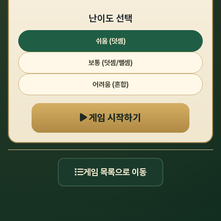
난이도 선택
쉬움 (덧셈)
보통 (덧셈/뺄셈)
어려움 (혼합)
게임 시작하기
게임 목록으로 이동