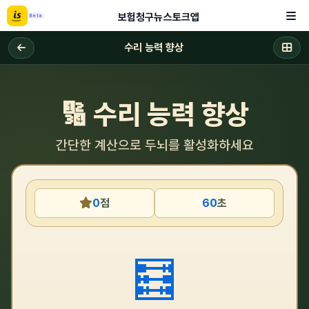
보험
청구
뉴스
토크
앱
Beta
수리 능력 향상
🔢 수리 능력 향상
간단한 계산으로 두뇌를 활성화하세요
0
점
60
초
🧮