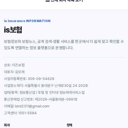
☰ 전체 회차 목록 보기
is Insurance INFORMATION
is보험
보험정보와 보험뉴스, 공개 검색·생활 서비스를 한곳에서 더 쉽게 찾고 확인할 수
있도록 연결하는 정보 플랫폼으로 운영합니다.
상호: 이즈보험
대표자: 김모래
사업자등록번호: 309-09-54629
사업장소재지: 서울특별시 동대문구 난계로30길 24 202호
업태/종목: 정보통신업 / 포털 및 인터넷 정보매개서비스업
통신판매업 신고번호: 제2026-서울동대문-0991호
이메일: bird2311@gmail.com
고객센터: 1551-5584
회사
정책