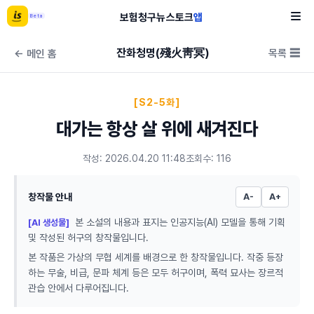
보험
청구
뉴스
토크
앱
Beta
잔화청명(殘火靑冥)
목록 ☰
← 메인 홈
[S2-5화]
대가는 항상 살 위에 새겨진다
작성: 2026.04.20 11:48
조회수: 116
창작물 안내
A-
A+
본 소설의 내용과 표지는 인공지능(AI) 모델을 통해 기획
[AI 생성물]
및 작성된 허구의 창작물입니다.
본 작품은 가상의 무협 세계를 배경으로 한 창작물입니다. 작중 등장
하는 무술, 비급, 문파 체계 등은 모두 허구이며, 폭력 묘사는 장르적
관습 안에서 다루어집니다.