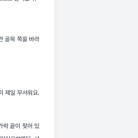
깐 골목 쪽을 바라
이 제일 무서워요.
카락 끝이 젖어 있