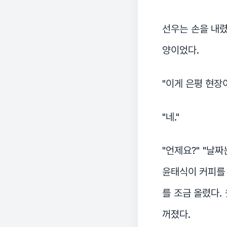
선우는 손을 내렸
양이었다.
"이게 은평 현장
"네."
"언제요?" "날짜
윤태식이 커피를 한
를 조금 올렸다.
꺼졌다.