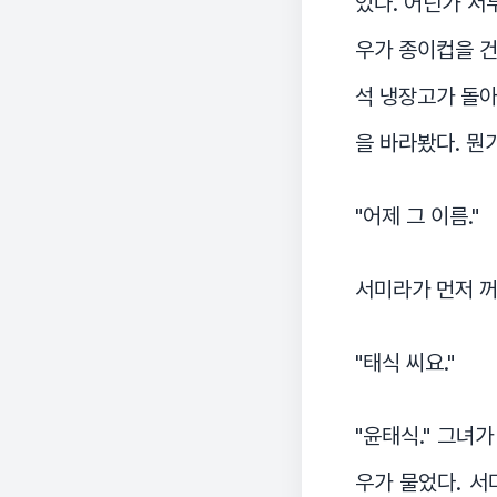
었다. 어딘가 서
우가 종이컵을 건
석 냉장고가 돌아
을 바라봤다. 뭔
"어제 그 이름."
서미라가 먼저 꺼
"태식 씨요."
"윤태식." 그녀
우가 물었다. 서