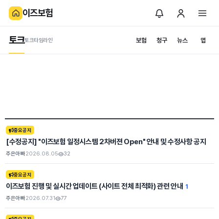
이즈보험
토크
보험
청구
뉴스
앱
토크타임라인
앱 서비스
5세대 실손의료보험
중요공지
계산기를 이용해 보세요
[수정공지] "이즈보험 일정시스템 2차버젼 Open" 안내 및 수정사항 공지
주은아빠
2026.08.05
32
실손계산기
조회
중요공지
이즈보험 진행 및 실시간 업데이트 (사이트 전체 최적화) 관련 안내
1
주은아빠
2026.07.31
77
조회