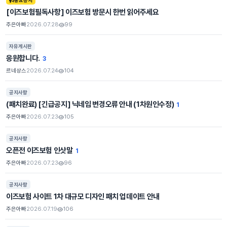
중요공지
[이즈보험필독사항] 이즈보험 방문시 한번 읽어주세요
주은아빠
2026.07.28
99
조회
자유게시판
응원합니다.
3
르네상스
2026.07.24
104
조회
공지사항
(패치완료) [긴급공지] 닉네임 변경오류 안내 (1차원인수정)
1
주은아빠
2026.07.23
105
조회
공지사항
오픈전 이즈보험 인삿말
1
주은아빠
2026.07.23
96
조회
공지사항
이즈보험 사이트 1차 대규모 디자인 패치 업데이트 안내
주은아빠
2026.07.19
106
조회