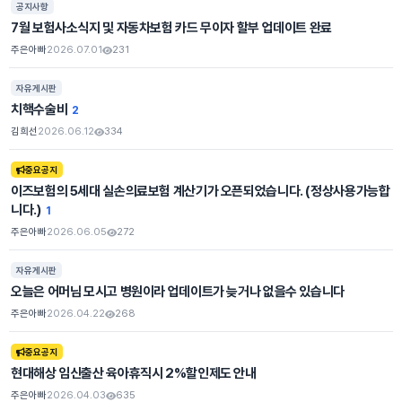
공지사항
7월 보험사소식지 및 자동차보험 카드 무이자 할부 업데이트 완료
주은아빠
2026.07.01
231
조회
자유게시판
치핵수술비
2
김희선
2026.06.12
334
조회
중요공지
이즈보험의 5세대 실손의료보험 계산기가 오픈되었습니다. (정상사용가능합
니다.)
1
주은아빠
2026.06.05
272
조회
자유게시판
오늘은 어머님 모시고 병원이라 업데이트가 늦거나 없을수 있습니다
주은아빠
2026.04.22
268
조회
중요공지
현대해상 임신출산 육아휴직시 2%할인제도 안내
주은아빠
2026.04.03
635
조회