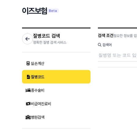
이즈보험
Beta
질병코드 검색
검색 조건
필요한 정보를 입
정확한 질병 검색 서비스
검색어
실손계산
질병코드
종수술비
비급여진료비
병원검색