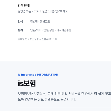
검색 안내
질병명 또는 KCD-8 질병코드를 입력하세요.
검색
질병명 · 질병코드
통계
입원/외래 · 연령/성별 · 의료기관종별
통계청 한국표준질병·사인분류(KCD-8)
is Insurance INFORMATION
is보험
보험정보와 보험뉴스, 공개 검색·생활 서비스를 한곳에서 더 쉽게 찾고
도록 연결하는 정보 플랫폼으로 운영합니다.