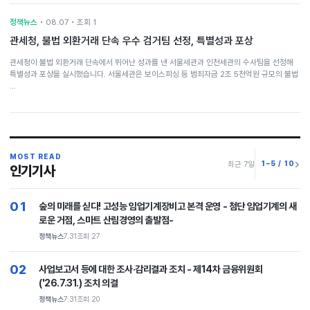
정책뉴스
• 08.07 • 조회 1
관세청, 불법 외환거래 단속 우수 검거팀 선정, 특별성과 포상
관세청이 불법 외환거래 단속에서 뛰어난 성과를 낸 서울세관과 인천세관의 수사팀을 선정해
특별성과 포상을 실시했습니다. 서울세관은 보이스피싱 등 범죄자금 2조 5천억원 규모의 불법
…
MOST READ
1–5 / 10
최근 7일
인기기사
01
숲의 미래를 싣다! 고성능 임업기계장비고 본격 운영 - 첨단 임업기계의 새
로운 거점, 스마트 산림경영의 출발점-
정책뉴스
7.31
조회 27
02
사업보고서 등에 대한 조사·감리결과 조치 - 제14차 금융위원회
('26.7.31.) 조치 의결
정책뉴스
7.31
조회 20