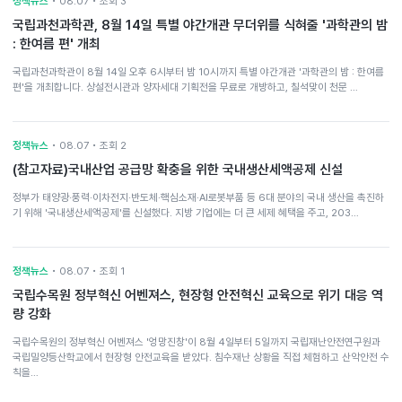
정책뉴스
• 08.07 • 조회 3
국립과천과학관, 8월 14일 특별 야간개관 무더위를 식혀줄 '과학관의 밤
: 한여름 편' 개최
국립과천과학관이 8월 14일 오후 6시부터 밤 10시까지 특별 야간개관 '과학관의 밤 : 한여름
편'을 개최합니다. 상설전시관과 양자세대 기획전을 무료로 개방하고, 칠석맞이 천문 …
정책뉴스
• 08.07 • 조회 2
(참고자료)국내산업 공급망 확충을 위한 국내생산세액공제 신설
정부가 태양광·풍력·이차전지·반도체·핵심소재·AI로봇부품 등 6대 분야의 국내 생산을 촉진하
기 위해 '국내생산세액공제'를 신설했다. 지방 기업에는 더 큰 세제 혜택을 주고, 203…
정책뉴스
• 08.07 • 조회 1
국립수목원 정부혁신 어벤져스, 현장형 안전혁신 교육으로 위기 대응 역
량 강화
국립수목원의 정부혁신 어벤져스 '엉망진창'이 8월 4일부터 5일까지 국립재난안전연구원과
국립밀양등산학교에서 현장형 안전교육을 받았다. 침수재난 상황을 직접 체험하고 산악안전 수
칙을…