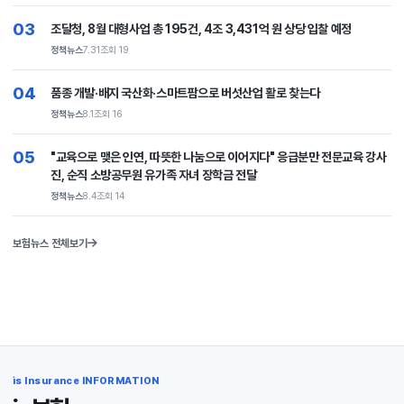
03
조달청, 8월 대형사업 총 195건, 4조 3,431억 원 상당 입찰 예정
정책뉴스
7.31
조회 19
04
품종 개발·배지 국산화·스마트팜으로 버섯산업 활로 찾는다
정책뉴스
8.1
조회 16
05
"교육으로 맺은 인연, 따뜻한 나눔으로 이어지다" 응급분만 전문교육 강사
진, 순직 소방공무원 유가족 자녀 장학금 전달
정책뉴스
8.4
조회 14
보험뉴스 전체보기
is Insurance INFORMATION