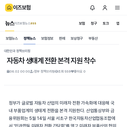
이즈보험
뉴스
보험
청구
토크
앱
이즈보험뉴스
.RSS
is보험
보험뉴스
정책뉴스
보험정보
판례
보상청구
부동산
News
S
대한민국 정책브리핑
자동차 생태계 전환 본격 지원 착수
06.02 00:00
정부 정책브리핑
조회 559
좋아요 0
정부가 글로벌 자동차 산업의 미래차 전환 가속화에 대응해 국
내 부품업계의 생태계 전환을 본격 지원한다. 산업통상부와 금
융위원회는 5월 14일 서울 서초구 한국자동차산업협동조합에
서 '민관합동 미래차 전환 간담회'를 열고 미래차 부품산업 협의