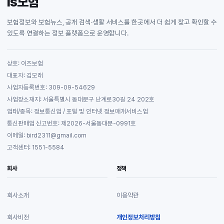
is보험
보험정보와 보험뉴스, 공개 검색·생활 서비스를 한곳에서 더 쉽게 찾고 확인할 수
있도록 연결하는 정보 플랫폼으로 운영합니다.
상호: 이즈보험
대표자: 김모래
사업자등록번호: 309-09-54629
사업장소재지: 서울특별시 동대문구 난계로30길 24 202호
업태/종목: 정보통신업 / 포털 및 인터넷 정보매개서비스업
통신판매업 신고번호: 제2026-서울동대문-0991호
이메일: bird2311@gmail.com
고객센터: 1551-5584
회사
정책
회사소개
이용약관
회사비전
개인정보처리방침