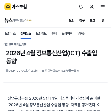
이즈보험
뉴스
보험
청구
토크
앱
이즈보험뉴스
.RSS
is보험
보험뉴스
정책뉴스
보험정보
판례
보상청구
부동산
News
S
대한민국 정책브리핑
2026년 4월 정보통신산업(ICT) 수출입
동향
05.14 00:00
이즈보험 뉴스 편집부
조회 821
좋아요 0
산업통상부는 2026년 5월 14일 디스플레이가전팀이 준비한
'2026년 4월 정보통신산업 수출입 동향' 자료를 공개했다. 이