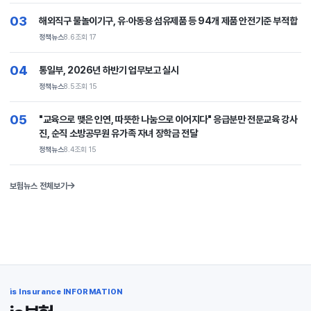
03
해외직구 물놀이기구, 유·아동용 섬유제품 등 94개 제품 안전기준 부적합
정책뉴스
8.6
조회 17
04
통일부, 2026년 하반기 업무보고 실시
정책뉴스
8.5
조회 15
05
"교육으로 맺은 인연, 따뜻한 나눔으로 이어지다" 응급분만 전문교육 강사
진, 순직 소방공무원 유가족 자녀 장학금 전달
정책뉴스
8.4
조회 15
보험뉴스 전체보기
is Insurance INFORMATION