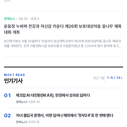
느러…
정책뉴스
• 08.10 • 조회 2
운동장 누비며 건강과 자신감 키운다 제26회 보호대상아동 꿈나무 체육
대회 개최
보건복지부는 8월 10일부터 12일까지 호남대학교에서 제26회 보호대상아동 꿈나무 체육대
회를 개최한다. 전국 아동양육시설 보호아동과 자립준비청년 등 1,000여 명이 참여해 축구,…
MOST READ
1–5 / 10
최근 7일
인기기사
01
제조업 AI 대전환(M.AX), 현장에서 성과로 답하다
정책뉴스
8.4
조회 20
02
자녀 출입국 증명서, 이젠 집이나 해외에서 '정부24'로 한 번에 뗀다
정책뉴스
8.6
조회 18