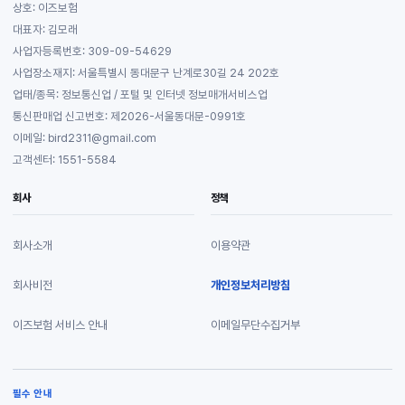
상호: 이즈보험
대표자: 김모래
사업자등록번호: 309-09-54629
사업장소재지: 서울특별시 동대문구 난계로30길 24 202호
업태/종목: 정보통신업 / 포털 및 인터넷 정보매개서비스업
통신판매업 신고번호: 제2026-서울동대문-0991호
이메일: bird2311@gmail.com
고객센터: 1551-5584
회사
정책
회사소개
이용약관
회사비전
개인정보처리방침
이즈보험 서비스 안내
이메일무단수집거부
필수 안내