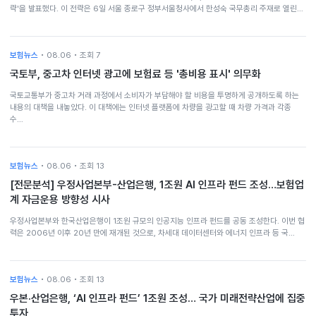
략'을 발표했다. 이 전략은 6일 서울 종로구 정부서울청사에서 한성숙 국무총리 주재로 열린…
보험뉴스
• 08.06 • 조회 7
국토부, 중고차 인터넷 광고에 보험료 등 '총비용 표시' 의무화
국토교통부가 중고차 거래 과정에서 소비자가 부담해야 할 비용을 투명하게 공개하도록 하는
내용의 대책을 내놓았다. 이 대책에는 인터넷 플랫폼에 차량을 광고할 때 차량 가격과 각종
수…
보험뉴스
• 08.06 • 조회 13
[전문분석] 우정사업본부-산업은행, 1조원 AI 인프라 펀드 조성…보험업
계 자금운용 방향성 시사
우정사업본부와 한국산업은행이 1조원 규모의 인공지능 인프라 펀드를 공동 조성한다. 이번 협
력은 2006년 이후 20년 만에 재개된 것으로, 차세대 데이터센터와 에너지 인프라 등 국…
보험뉴스
• 08.06 • 조회 13
우본·산업은행, ‘AI 인프라 펀드’ 1조원 조성… 국가 미래전략산업에 집중
투자