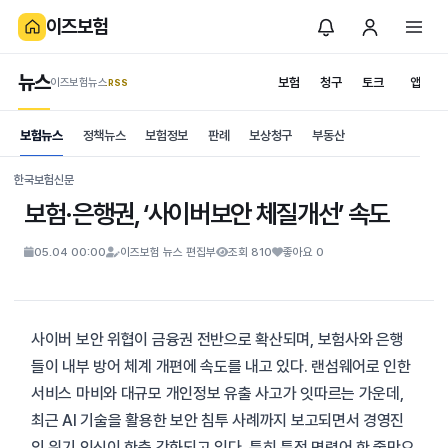
이즈보험
뉴스
보험
청구
토크
앱
이즈보험뉴스
.RSS
is보험
보험뉴스
정책뉴스
보험정보
판례
보상청구
부동산
News
S
한국보험신문
보험·은행권, ‘사이버보안 체질개선’ 속도
05.04 00:00
이즈보험 뉴스 편집부
조회 810
좋아요 0
사이버 보안 위협이 금융권 전반으로 확산되며, 보험사와 은행
들이 내부 방어 체계 개편에 속도를 내고 있다. 랜섬웨어로 인한
서비스 마비와 대규모 개인정보 유출 사고가 잇따르는 가운데,
최근 AI 기술을 활용한 보안 침투 사례까지 보고되면서 경영진
의 위기 인식이 한층 강화되고 있다. 특히 특정 명령어 한 줄만으