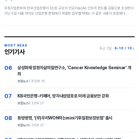
우정사업본부와 한국산업은행이 1조원 규모의 인공지능(AI) 인프라 펀드를 공동으로 조성한다.
지난 5일 서울 여의도 산업은행 본점에서 체결된 업무협약에는 이 같은 내용이 포함됐다.…
MOST READ
6–10 / 10
최근 7일
인기기사
06
삼성화재 암환자삶의질연구소, ‘Cancer Knowledge Seminar’ 개
최
보험뉴스
7.31
조회 30
07
KB국민은행-키페어, 양자내성암호로 미래 금융보안 강화
보험뉴스
8.3
조회 27
08
동양생명, '(무)우리WON하는mini기후질환보장보험' 출시
보험뉴스
8.3
조회 27