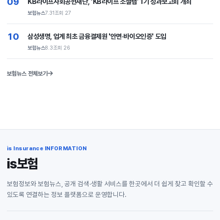
09
KB라이프사회공헌재단, ‘KB라이프 소셜랩’ 1기 성과보고회 개최
보험뉴스
7.31
조회 27
10
삼성생명, 업계 최초 금융결제원 '안면·바이오인증' 도입
보험뉴스
8.3
조회 26
보험뉴스 전체보기
is Insurance INFORMATION
is보험
보험정보와 보험뉴스, 공개 검색·생활 서비스를 한곳에서 더 쉽게 찾고 확인할 수
있도록 연결하는 정보 플랫폼으로 운영합니다.