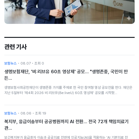
관련 기사
보험뉴스
• 08.07 • 조회 0
생명보험재단, '비:리브유 60초 영상제' 공모… "생명존중, 국민이 만
든...
생명보험사회공헌재단이 생명존중 가치를 주제로 한 국민 참여형 영상 공모전을 연다. 재단은
지난 5일부터 ‘제4회 2026 비:리브유(Be:liveU) 60초 영상제’ 공모를 시작했…
보험뉴스
• 08.06 • 조회 19
복지부, 응급이송부터 공공병원까지 AI 전환… 전국 72개 책임의료기
관...
보건복지부가 응급환자 이송과 공공의료 전반에 인공지능(AI)을 적용하는 'AI 기본의료 전