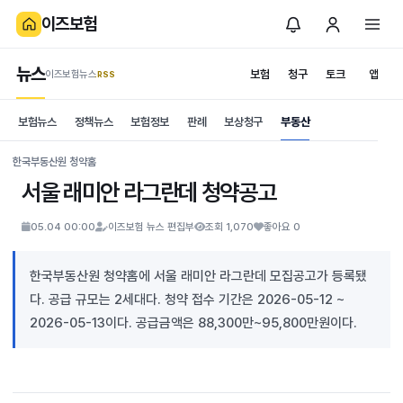
이즈보험
뉴스
보험
청구
토크
앱
이즈보험뉴스
.RSS
is보험
보험뉴스
정책뉴스
보험정보
판례
보상청구
부동산
News
S
한국부동산원 청약홈
서울 래미안 라그란데 청약공고
05.04 00:00
이즈보험 뉴스 편집부
조회 1,070
좋아요 0
한국부동산원 청약홈에 서울 래미안 라그란데 모집공고가 등록됐
다. 공급 규모는 2세대다. 청약 접수 기간은 2026-05-12 ~
2026-05-13이다. 공급금액은 88,300만~95,800만원이다.