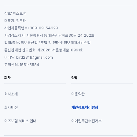
상호: 이즈보험
대표자: 김모래
사업자등록번호: 309-09-54629
사업장소재지: 서울특별시 동대문구 난계로30길 24 202호
업태/종목: 정보통신업 / 포털 및 인터넷 정보매개서비스업
통신판매업 신고번호: 제2026-서울동대문-0991호
이메일: bird2311@gmail.com
고객센터: 1551-5584
회사
정책
회사소개
이용약관
회사비전
개인정보처리방침
이즈보험 서비스 안내
이메일무단수집거부