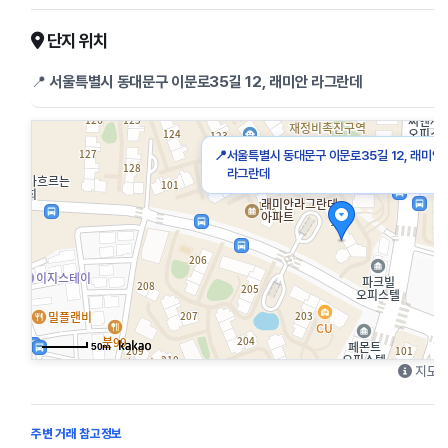
단지 위치
📍
서울특별시 동대문구 이문로35길 12, 래미안 라그란데
📍
서울특별시 동대문구 이문로35길 12, 래미안
라그란데
50m
지도를
주변 거래 참고정보