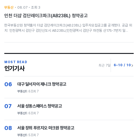
부동산
• 08.07 • 조회 3
인천 더샵 검단레이크파크(AB23BL) 청약공고
한국부동산원 청약홈이 더샵 검단레이크파크(AB23BL) 입주자모집공고를 공개했다. 공급 위
치: 인천광역시 검단구 검단신도시 AB23BL(인천광역시 검단구 마전동 산175-7번지 일…
MOST READ
6–10 / 10
최근 7일
인기기사
06
대구 달서자이 제니크 청약공고
부동산
8.6
조회 7
07
서울 성동스페이스 청약공고
부동산
8.6
조회 7
08
서울 장위 푸르지오 마크원 청약공고
부동산
8.5
조회 7