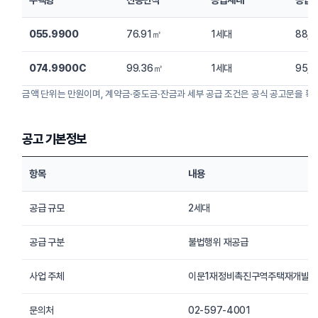
055.9900
76.91㎡
1세대
88,
074.9900C
99.36㎡
1세대
95,
금액 단위는 만원이며, 계약금·중도금·잔금과 세부 공급 조건은 공식 공고문을 확
공고 기본정보
항목
내용
공급 규모
2세대
공급 구분
불법행위 재공급
사업 주체
이문1재정비촉진구역주택재개발
문의처
02-597-4001