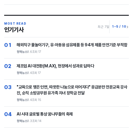
MOST READ
1–5 / 10
최근 7일
인기기사
01
해외직구 물놀이기구, 유·아동용 섬유제품 등 94개 제품 안전기준 부적합
정책뉴스
8.6
조회 17
02
제조업 AI 대전환(M.AX), 현장에서 성과로 답하다
정책뉴스
8.4
조회 17
03
"교육으로 맺은 인연, 따뜻한 나눔으로 이어지다" 응급분만 전문교육 강사
진, 순직 소방공무원 유가족 자녀 장학금 전달
정책뉴스
8.4
조회 15
04
AI 시대 글로벌 통상 꿈나무들의 축제
정책뉴스
8.3
조회 14