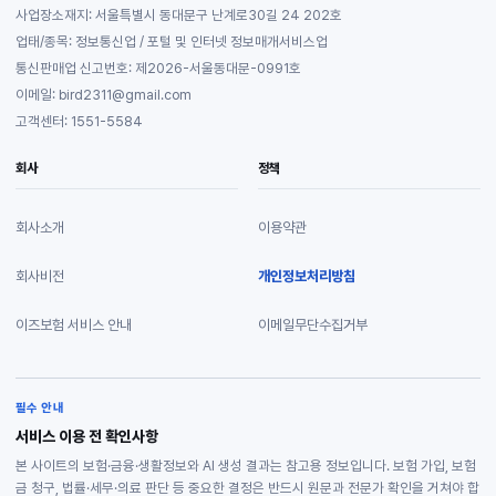
사업장소재지: 서울특별시 동대문구 난계로30길 24 202호
업태/종목: 정보통신업 / 포털 및 인터넷 정보매개서비스업
통신판매업 신고번호: 제2026-서울동대문-0991호
이메일: bird2311@gmail.com
고객센터: 1551-5584
회사
정책
회사소개
이용약관
회사비전
개인정보처리방침
이즈보험 서비스 안내
이메일무단수집거부
필수 안내
서비스 이용 전 확인사항
본 사이트의 보험·금융·생활정보와 AI 생성 결과는 참고용 정보입니다. 보험 가입, 보험
금 청구, 법률·세무·의료 판단 등 중요한 결정은 반드시 원문과 전문가 확인을 거쳐야 합