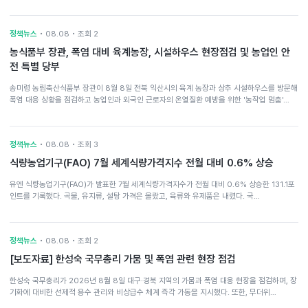
정책뉴스
• 08.08 • 조회 2
농식품부 장관, 폭염 대비 육계농장, 시설하우스 현장점검 및 농업인 안
전 특별 당부
송미령 농림축산식품부 장관이 8월 8일 전북 익산시의 육계 농장과 상추 시설하우스를 방문해
폭염 대응 상황을 점검하고 농업인과 외국인 근로자의 온열질환 예방을 위한 '농작업 멈춤'…
정책뉴스
• 08.08 • 조회 3
식량농업기구(FAO) 7월 세계식량가격지수 전월 대비 0.6% 상승
유엔 식량농업기구(FAO)가 발표한 7월 세계식량가격지수가 전월 대비 0.6% 상승한 131.1포
인트를 기록했다. 곡물, 유지류, 설탕 가격은 올랐고, 육류와 유제품은 내렸다. 국…
정책뉴스
• 08.08 • 조회 2
[보도자료] 한성숙 국무총리 가뭄 및 폭염 관련 현장 점검
한성숙 국무총리가 2026년 8월 8일 대구·경북 지역의 가뭄과 폭염 대응 현장을 점검하며, 장
기화에 대비한 선제적 용수 관리와 비상급수 체계 즉각 가동을 지시했다. 또한, 무더위…