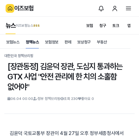
이즈보험
뉴스
보험
청구
토크
앱
이즈보험뉴스
.RSS
is보험
보험뉴스
정책뉴스
보험정보
판례
보상청구
부동산
News
S
대한민국 정책브리핑
[장관동정] 김윤덕 장관, 도심지 통과하는
GTX 사업 "안전 관리에 한 치의 소홀함
없어야"
06.04 00:00
정부 정책브리핑
조회 230
좋아요 0
김윤덕 국토교통부 장관이 4월 27일 오후 정부세종청사에서