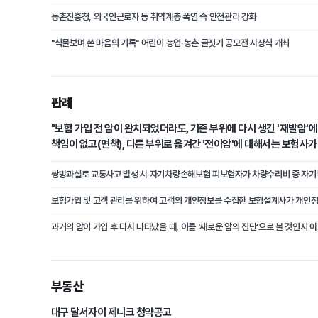
농촌진흥청, 외국인근로자 등 취약계층 폭염 속 안전관리 강화
"식물보며 쓴 마음의 기록" 어린이 농업·농촌 글짓기 공모전 시상식 개최
판례
"보험 가입 전 암이 완치되었더라도, 기존 부위에 다시 생긴 '재발암'
책임이 없고(면책), 다른 부위로 옮겨간 '전이암'에 대해서는 보험사
(부책)."
부동산
대구 달서자이 제니크 청약공고