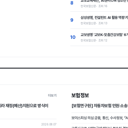
교보교육재단, ‘AI윤리ON 청소년 
8
한국보험신문
조회 16
삼성생명, 컨설턴트 AI 활용 역량
9
한국보험신문
조회 13
교보생명 ‘교보K-맞춤건강보험’ 6
10
한국보험신문
조회 12
보험정보
더보기
니라 재정(예산)지원으로 방식이
[보험연구원] 자동차보험 민원·소송
보이스피싱 의심 금융, 통신, 수사정보, 「
2026.08.07