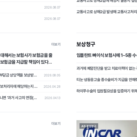
2026.08.07
2026.08.07
보상청구
더보기
에 대해서는 보험사가 보험금을 줄
임플란트 뼈이식 보험시에 1~5종 
가 보험금을 지급할 책임이 있다
쌍방과실로 교통사고 발생 시 자기차량손해보험 피보험자가 차량수리비 중 자기부담금 상당액을 보상받지 못하였는데, 상대차량의 보험자를 상대로 자기부담금 상당의 손해배상을 청구한 사건
2026.08.05
티눈 냉동응고술 종수술비가 지급을 안해
보험가입 및 고객 관리를 위하여 고객의 개인정보를 수집한 보험설계사가 개인정보처리자에 해당하는지 여부가 문제 된 사건
2026.04.28
하이푸수술의 입원필요성을 입증하기 위
과거의 암이 가입 후 다시 나타났을 때, 이를 '새로운 암의 진단'으로 볼 것인지 아니면 '과거 사고의 연장(재발)'으로 보아 면책할 것인가?
2026.04.13
더보기
AD 후원광고