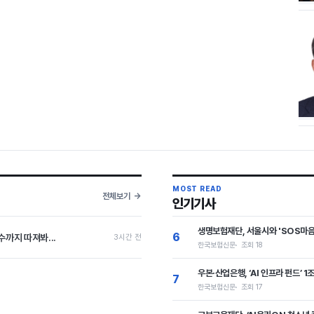
MOST READ
전체보기
인기기사
생명보험재단, 서울시와 'SOS마음
6
까지 따져봐...
3시간 전
한국보험신문
조회 18
우본·산업은행, ‘AI 인프라 펀드’
7
한국보험신문
조회 17