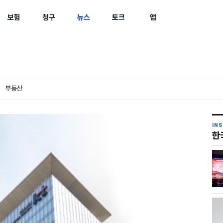
보험
청구
뉴스
토크
앱
부동산
IN
한