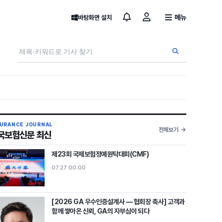
메뉴
바탕화면 설치
SURANCE JOURNAL
전체보기
국보험신문 최신
제23회 국제보험정예원탁대회(CMF)
07.27 00:00
[2026 GA 우수인증설계사 — 협회장 축사] 고객과
함께 쌓아온 신뢰, GA의 자부심이 되다