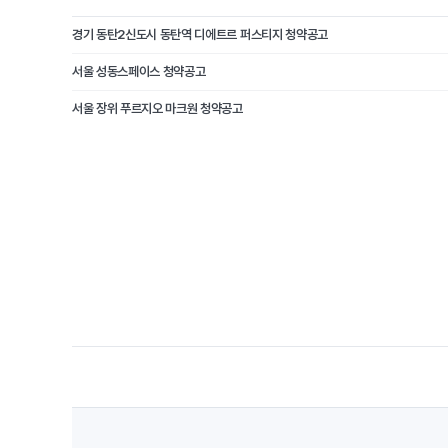
경기 동탄2신도시 동탄역 디에트르 퍼스티지 청약공고
서울 성동스페이스 청약공고
서울 장위 푸르지오 마크원 청약공고