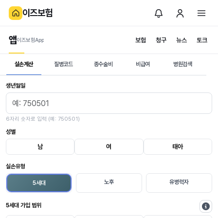
이즈보험
앱
보험
청구
뉴스
토크
이즈보험App
실손계산
질병코드
종수술비
비급여
병원검색
실손보험료 계산
생년월일
6자리 숫자로 입력 (예: 750501)
성별
남
여
태아
실손유형
노후
유병력자
5세대
5세대 가입 범위