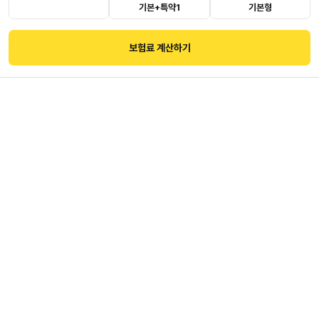
전체
기본+특약1
기본형
보험료 계산하기