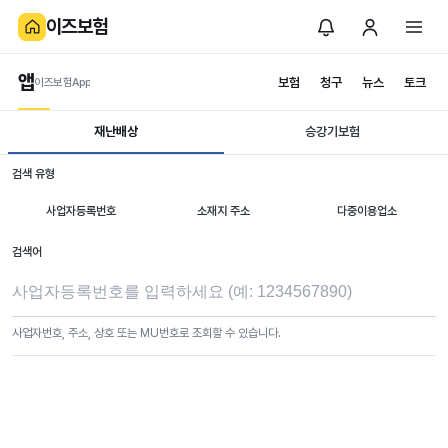
이즈보험
앱
보험
청구
뉴스
토크
이즈보험App
재난배상
승강기보험
필수 가입 보험
검색 유형
재난배상책임보험
시설조회
사업자등록번호
소재지 주소
다중이용업소
가입대상 시설정보를 확인하고 보험 가입 의무를 준수하세요
검색어
사업자번호, 주소, 상호 또는 MU번호로 조회할 수 있습니다.